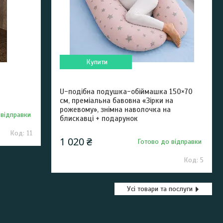
Купити
U-подібна подушка-обіймашка 150×70
см, преміальна бавовна «Зірки на
рожевому», знімна наволочка на
 відправки
блискавці + подарунок
11
1 020 ₴
Готово до відправки
5
Усі товари та послуги