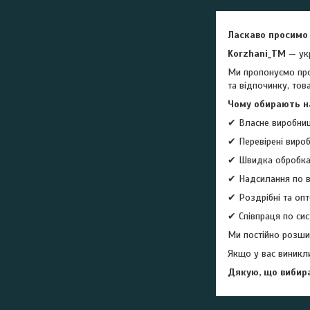
Ласкаво просимо 
Kоrzhani_TM
— ук
Ми пропонуємо прод
та відпочинку, тов
Чому обирають н
✔ Власне виробниц
✔ Перевірені вироб
✔ Швидка обробка
✔ Надсилання по вс
✔ Роздрібні та опт
✔ Співпраця по сис
Ми постійно розшир
Якщо у вас виникл
Дякую, що вибира