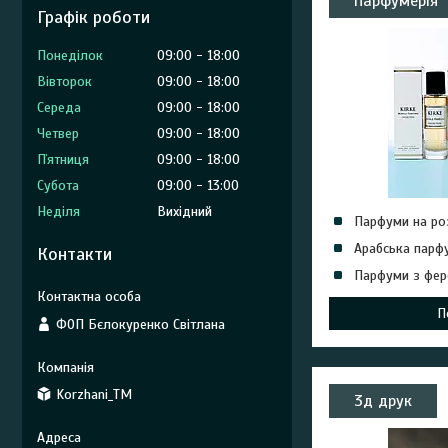
Парфумерія
Графік роботи
Понеділок
09:00
18:00
Вівторок
09:00
18:00
Середа
09:00
18:00
Четвер
09:00
18:00
Пʼятниця
09:00
18:00
Субота
09:00
13:00
Неділя
Вихідний
Парфуми на ро
Арабська парф
Контакти
Парфуми з фе
П
ФОП Бєлокуренко Світлана
Korzhani_TM
3д друк