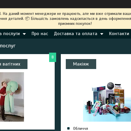
M. На даний момент менеджери не працюють, але ми вже отримали ваше
ння деталей. 📦 Більшість замовлень надсилається в день оформлення
приємних покупок!
а послуги
Про нас
Доставка та оплата
Контакти
 послуг
8
 вагітних
Макіяж
Обличчя