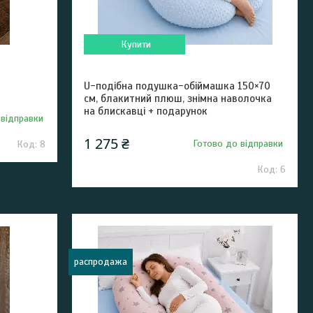
Купити
U-подібна подушка-обіймашка 150×70
см, блакитний плюш, знімна наволочка
на блискавці + подарунок
 відправки
1 275 ₴
Готово до відправки
8
6
распродажа