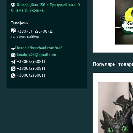
Комерційна 156 / Придунайська, 9
0, Ізмаїл, Україна
+380 (67) 276-08-11
телефон, вайбер
https://korzhani.com/ua/
lanabok45@gmail.com
+380672760811
Популярні товар
+380672760811
+380672760811