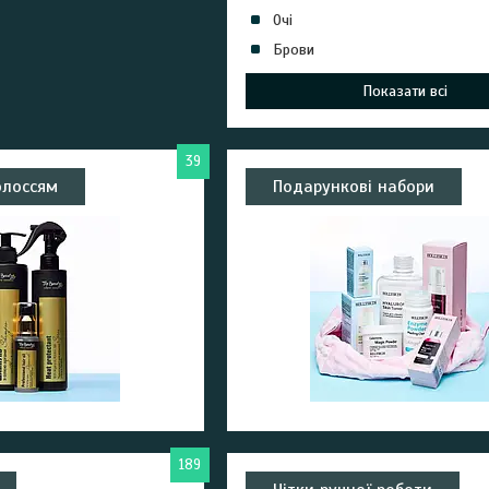
Очі
Брови
Показати всі
39
олоссям
Подарункові набори
189