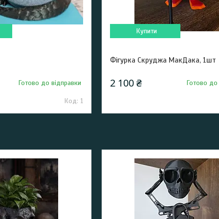
Купити
Фігурка Скруджа МакДака, 1шт
2 100 ₴
Готово до відправки
Готово до
1