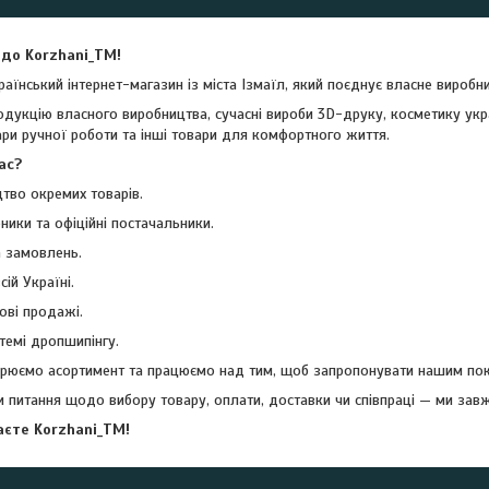
до Kоrzhani_TM!
раїнський інтернет-магазин із міста Ізмаїл, який поєднує власне виробни
укцію власного виробництва, сучасні вироби 3D-друку, косметику укра
ари ручної роботи та інші товари для комфортного життя.
ас?
тво окремих товарів.
ники та офіційні постачальники.
 замовлень.
ій Україні.
ові продажі.
темі дропшипінгу.
юємо асортимент та працюємо над тим, щоб запропонувати нашим покупц
и питання щодо вибору товару, оплати, доставки чи співпраці — ми зав
єте Kоrzhani_TM!