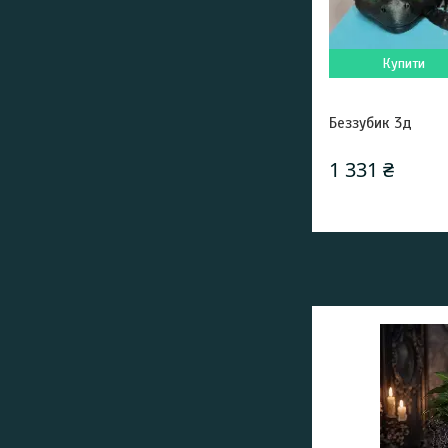
Купити
Беззубик 3д
1 331 ₴