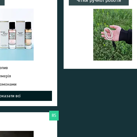
Чітки ручної роботи
зпив
умерія
ромонами
оказати всі
85