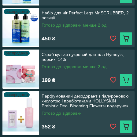
распродажа
Набір для ніг Perfect Legs Mr.SCRUBBER, 2
позиції
Готово до відправки менше 2 од.
450
₴
распродажа
Скраб кульки цукровий для тіла Hymey's,
персик, 140г
Готово до відправки менше 2 од.
199
₴
распродажа
Парфумований дезодорант з гіалуроновою
кислотою і пребіотиками HOLLYSKIN
Prebiotic Deo. Blooming Flowers+подарунок
шиммер- спрей
Готово до відправки
352
₴