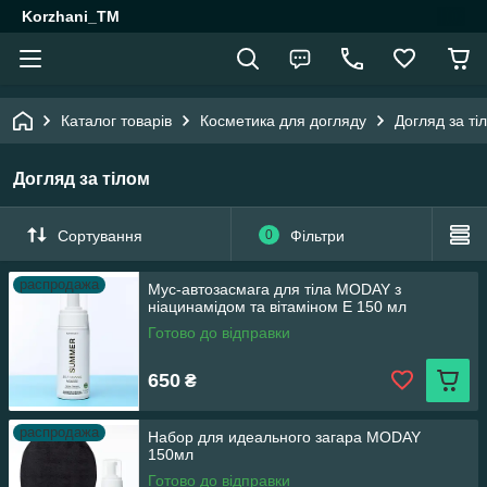
Korzhani_TM
Каталог товарів
Косметика для догляду
Догляд за ті
Догляд за тілом
Сортування
0
Фільтри
распродажа
Мус-автозасмага для тіла MODAY з
ніацинамідом та вітаміном Е 150 мл
Готово до відправки
650
₴
распродажа
Набор для идеального загара MODAY
150мл
Готово до відправки