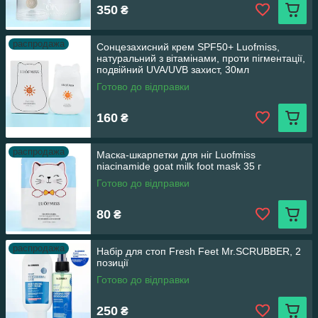
350
₴
распродажа
Сонцезахисний крем SPF50+ Luofmiss,
натуральний з вітамінами, проти пігментації,
подвійний UVA/UVB захист, 30мл
Готово до відправки
160
₴
распродажа
Маска-шкарпетки для ніг Luofmiss
niacinamide goat milk foot mask 35 г
Готово до відправки
80
₴
распродажа
Набір для стоп Fresh Feet Mr.SCRUBBER, 2
позиції
Готово до відправки
250
₴