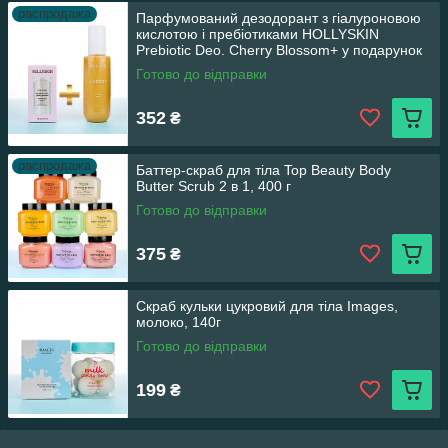
распродажа
Парфумований дезодорант з гіалуроновою
кислотою і пребіотиками HOLLYSKIN
Prebiotic Deo. Cherry Blossom+ у подарунок
шиммер спрей
Готово до відправки
352
₴
распродажа
Баттер-скраб для тіла Top Beauty Body
Butter Scrub 2 в 1, 400 г
Готово до відправки
375
₴
Скраб кульки цукровий для тіла Images,
молоко, 140г
Готово до відправки
199
₴