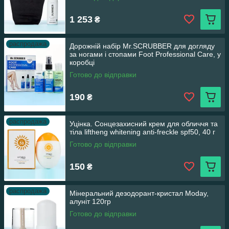
1 253
₴
распродажа
Дорожній набір Mr.SCRUBBER для догляду
за ногами і стопами Foot Professional Care, у
коробці
Готово до відправки
190
₴
распродажа
Уцінка. Сонцезахисний крем для обличчя та
тіла liftheng whitening anti-freckle spf50, 40 г
Готово до відправки
150
₴
распродажа
Мінеральний дезодорант-кристал Moday,
алуніт 120гр
Готово до відправки