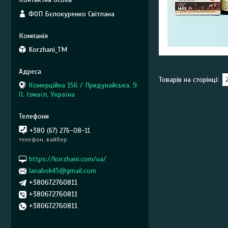
ФОП Бєлокуренко Світлана
Korzhani_TM
Комерційна 156 / Придунайська, 9
0, Ізмаїл, Україна
+380 (67) 276-08-11
телефон, вайбер
https://korzhani.com/ua/
lanabok45@gmail.com
+380672760811
+380672760811
+380672760811