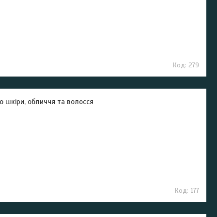
279
 шкіри, обличчя та волосся
177