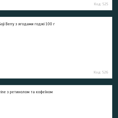
525
i Berry з ягодами годжі 100 г
526
eine з ретинолом та кофеїном