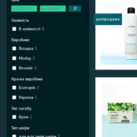
распродажа
Наявність
В наявності
8
Виробник
Bioaqua
3
Moday
3
Revuele
2
Країна виробник
Болгарія
2
Україна
1
Тип засобу
Крем
2
Тип шкіри
для всіх типів шкіри
3