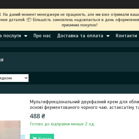
M. На даний момент менеджери не працюють, але ми вже отримали ваше
ння деталей. 📦 Більшість замовлень надсилається в день оформлення
приємних покупок!
а послуги
Про нас
Доставка та оплата
Контакти
чя
Мультифункціональний двухфазний крем для обл
основі ферментованого чорного чаю, астаксатіну т
488 ₴
Готово до відправки менше 2 од.
Купити