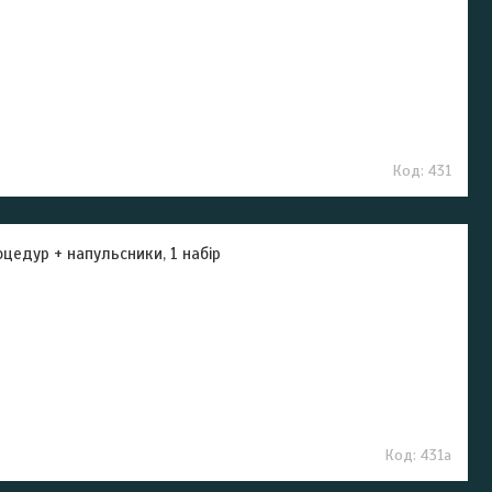
431
цедур + напульсники, 1 набір
431а