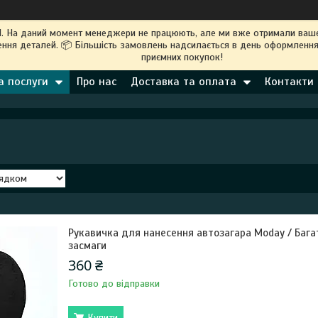
M. На даний момент менеджери не працюють, але ми вже отримали ваше
ння деталей. 📦 Більшість замовлень надсилається в день оформлення
приємних покупок!
а послуги
Про нас
Доставка та оплата
Контакти
Рукавичка для нанесення автозагара Moday / Бага
засмаги
360 ₴
Готово до відправки
Купити