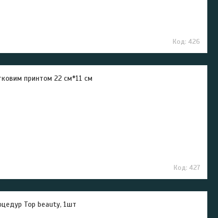
426
тковим принтом 22 см*11 см
427
оцедур Top beauty, 1шт