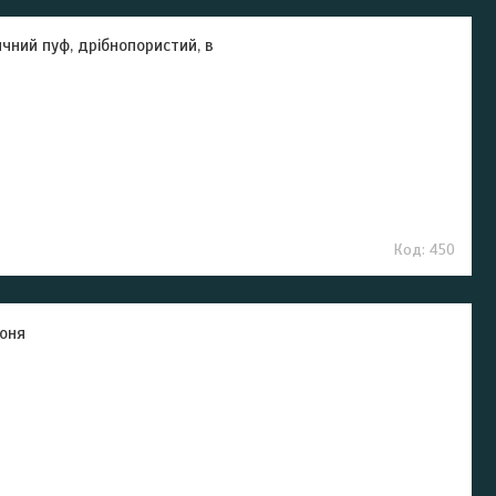
чний пуф, дрібнопористий, в
450
роня