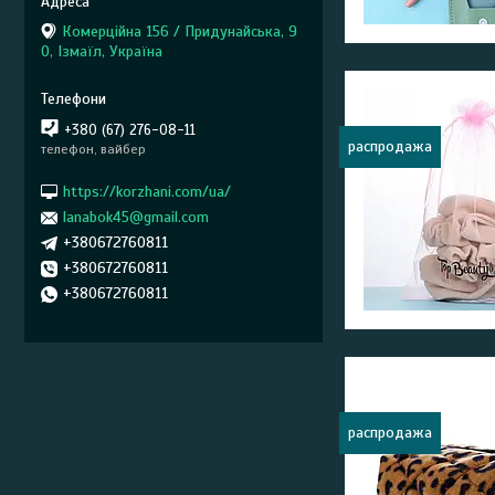
Комерційна 156 / Придунайська, 9
0, Ізмаїл, Україна
+380 (67) 276-08-11
распродажа
телефон, вайбер
https://korzhani.com/ua/
lanabok45@gmail.com
+380672760811
+380672760811
+380672760811
распродажа