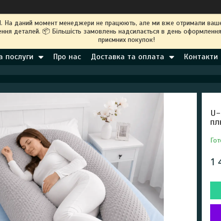
M. На даний момент менеджери не працюють, але ми вже отримали ваше
ння деталей. 📦 Більшість замовлень надсилається в день оформлення
приємних покупок!
а послуги
Про нас
Доставка та оплата
Контакти
U-
пл
Гот
1 