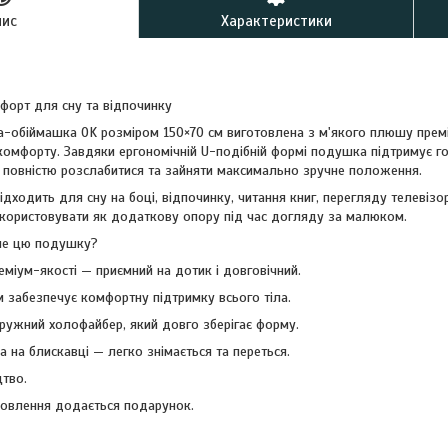
пис
Характеристики
орт для сну та відпочинку
-обіймашка OK розміром 150×70 см виготовлена з м'якого плюшу преміу
комфорту. Завдяки ергономічній U-подібній формі подушка підтримує гол
 повністю розслабитися та зайняти максимально зручне положення.
ходить для сну на боці, відпочинку, читання книг, перегляду телевізо
икористовувати як додаткову опору під час догляду за малюком.
ме цю подушку?
міум-якості — приємний на дотик і довговічний.
м забезпечує комфортну підтримку всього тіла.
ужний холофайбер, який довго зберігає форму.
 на блискавці — легко знімається та переться.
тво.
овлення додається подарунок.