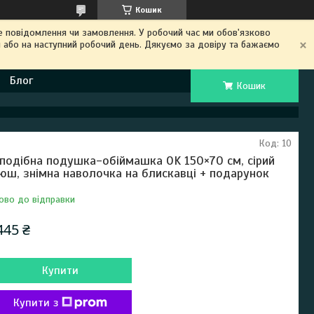
Кошик
 повідомлення чи замовлення. У робочий час ми обов'язково
 або на наступний робочий день. Дякуємо за довіру та бажаємо
Блог
Кошик
Код:
10
подібна подушка-обіймашка OK 150×70 см, сірий
юш, знімна наволочка на блискавці + подарунок
ово до відправки
445 ₴
Купити
Купити з