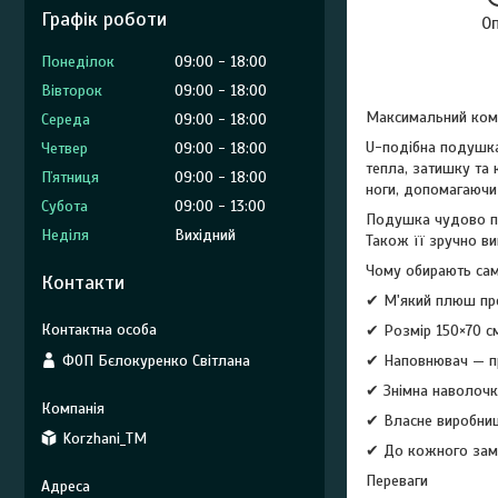
Графік роботи
О
Понеділок
09:00
18:00
Вівторок
09:00
18:00
Максимальний комф
Середа
09:00
18:00
U-подібна подушка
Четвер
09:00
18:00
тепла, затишку та 
Пʼятниця
09:00
18:00
ноги, допомагаючи
Субота
09:00
13:00
Подушка чудово під
Неділя
Вихідний
Також її зручно в
Чому обирають са
Контакти
✔ М'який плюш пре
✔ Розмір 150×70 с
ФОП Бєлокуренко Світлана
✔ Наповнювач — пр
✔ Знімна наволочка
✔ Власне виробниц
Korzhani_TM
✔ До кожного зам
Переваги