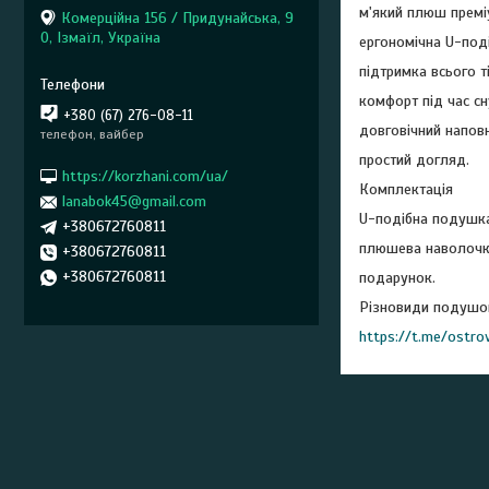
м'який плюш премі
Комерційна 156 / Придунайська, 9
0, Ізмаїл, Україна
ергономічна U-под
підтримка всього т
комфорт під час сн
+380 (67) 276-08-11
довговічний напов
телефон, вайбер
простий догляд.
https://korzhani.com/ua/
Комплектація
lanabok45@gmail.com
U-подібна подушка
+380672760811
плюшева наволочк
+380672760811
+380672760811
подарунок.
Різновиди подушо
https://t.me/ostro