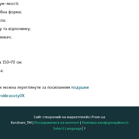
ум-якості;
ібна форма;
іла;
у та відпочинку;
нювач;
 150×70 см;
а;
к можна переглянути за посиланням
подушки
vokkrasotyOK
Сайт створений на маркетплейсі
Prom.ua
Korzhani_TM |
Поскаржитися на контент
|
Політика конфіденційності
Select Language
▼