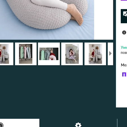
пов
У к
буд