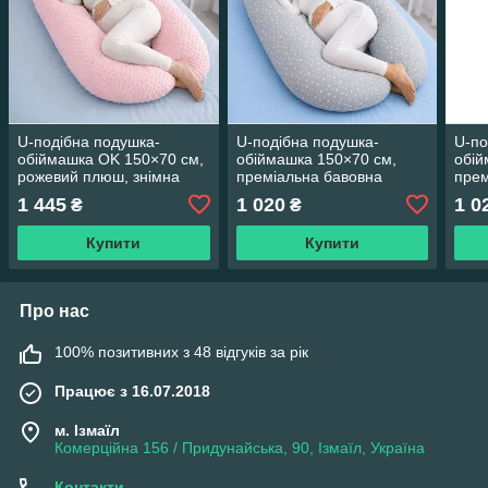
U-подібна подушка-
U-подібна подушка-
U-по
обіймашка OK 150×70 см,
обіймашка 150×70 см,
обій
рожевий плюш, знімна
преміальна бавовна
прем
наволочка на блискавці +
«Зірки на сірому», знімна
«Пов
1 445
1 020
1 0
₴
₴
подарунок
наволочка на блискавці +
наво
подарунок
пода
Купити
Купити
Про нас
100% позитивних з 48 відгуків за рік
Працює з 16.07.2018
м. Ізмаїл
Комерційна 156 / Придунайська, 90, Ізмаїл, Україна
Контакти