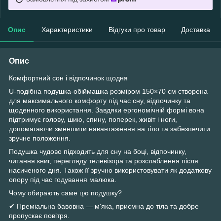
Опис
Характеристики
Відгуки про товар
Доставка
Опис
Комфортний сон і відпочинок щодня
U-подібна подушка-обіймашка розміром 150×70 см створена
для максимального комфорту під час сну, відпочинку та
щоденного використання. Завдяки ергономічній формі вона
підтримує голову, шию, спину, поперек, живіт і ноги,
допомагаючи зменшити навантаження на тіло та забезпечити
зручне положення.
Подушка чудово підходить для сну на боці, відпочинку,
читання книг, перегляду телевізора та розслаблення після
насиченого дня. Також її зручно використовувати як додаткову
опору під час годування малюка.
Чому обирають саме цю подушку?
✔ Преміальна бавовна — м'яка, приємна до тіла та добре
пропускає повітря.